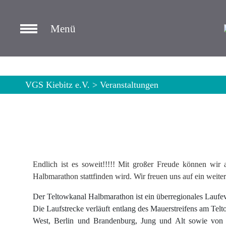
Zum
Inhalt
Menü
springen
VGS Kiebitz e.V.
>
Veranstaltungen
Endlich ist es soweit!!!!! Mit großer Freude können wir
Halbmarathon stattfinden wird. Wir freuen uns auf ein weit
Der Teltowkanal Halbmarathon ist ein überregionales Laufe
Die Laufstrecke verläuft entlang des Mauerstreifens am Tel
West, Berlin und Brandenburg, Jung und Alt sowie von 