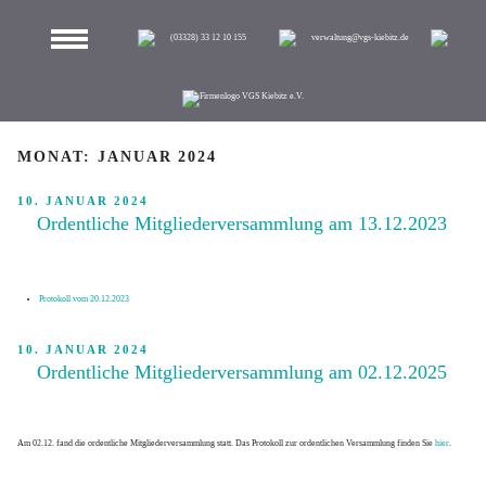
Zum
Inhalt
springen
(03328) 33 12 10 155
verwaltung@vgs-kiebitz.de
MONAT:
JANUAR 2024
VERÖFFENTLICHT
10. JANUAR 2024
AM
Ordentliche Mitgliederversammlung am 13.12.2023
Protokoll vom 20.12.2023
VERÖFFENTLICHT
10. JANUAR 2024
AM
Ordentliche Mitgliederversammlung am 02.12.2025
Am 02.12. fand die ordentliche Mitgliederversammlung statt. Das Protokoll zur ordentlichen Versammlung finden Sie
hier
.