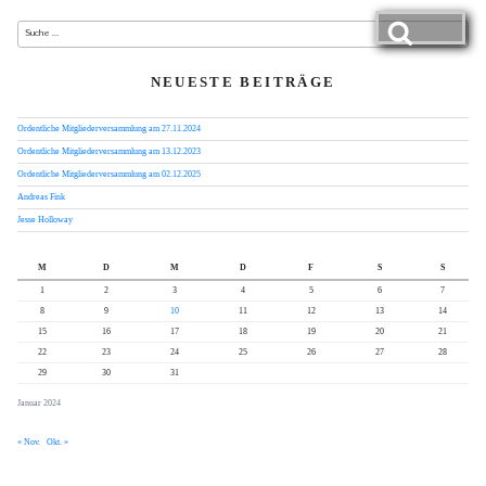
Suche
nach:
Suche
NEUESTE BEITRÄGE
Ordentliche Mitgliederversammlung am 27.11.2024
Ordentliche Mitgliederversammlung am 13.12.2023
Ordentliche Mitgliederversammlung am 02.12.2025
Andreas Fink
Jesse Holloway
M
D
M
D
F
S
S
1
2
3
4
5
6
7
8
9
10
11
12
13
14
15
16
17
18
19
20
21
22
23
24
25
26
27
28
29
30
31
Januar 2024
« Nov.
Okt. »